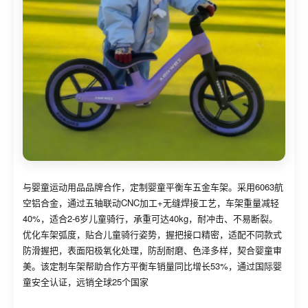
与婴童运动用品品牌合作，定制婴童平衡车五金车架。采用6063航
空铝合金，通过五轴联动CNC加工+无缝焊接工艺，车架重量减轻
40%，适合2-6岁儿童骑行，承重可达40kg，耐冲击、不易断裂。
优化车架弧度，贴合儿童骑行姿势，握把接口精密，适配不同款式
防滑握把，表面阳极氧化处理，防刮耐磨、色泽多样，契合婴童审
美。该定制车架帮助合作方平衡车销量同比增长53%，通过国际婴
童安全认证，远销全球25个国家