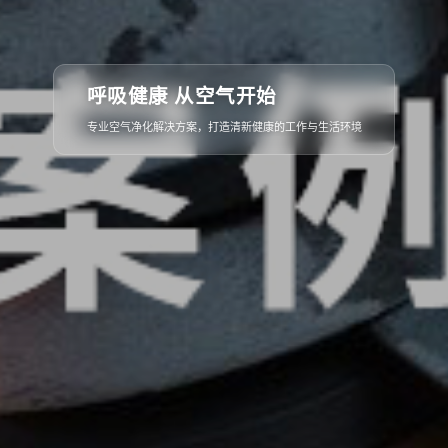
从概念到落地
呼吸健康 从空气开始
全流程专业服务，确保每一个细节都精益求精，呈现完美空间
专业空气净化解决方案，打造清新健康的工作与生活环境