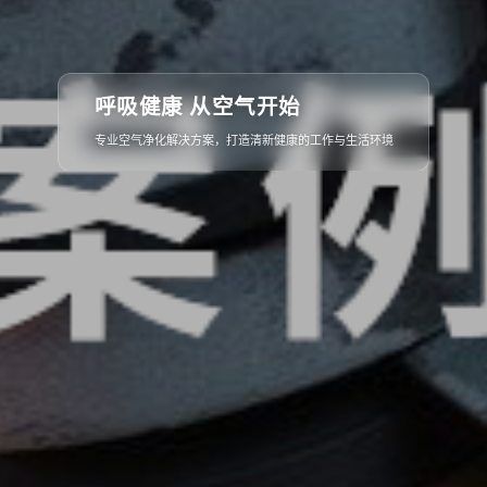
从概念到落地
呼吸健康 从空气开始
全流程专业服务，确保每一个细节都精益求精，呈现完美空间
专业空气净化解决方案，打造清新健康的工作与生活环境