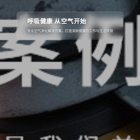
从概念到落地
呼吸健康 从空气开始
全流程专业服务，确保每一个细节都精益求精，呈现完美空间
专业空气净化解决方案，打造清新健康的工作与生活环境