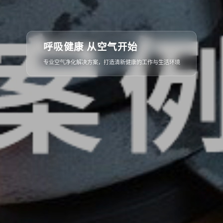
从概念到落地
呼吸健康 从空气开始
全流程专业服务，确保每一个细节都精益求精，呈现完美空间
专业空气净化解决方案，打造清新健康的工作与生活环境