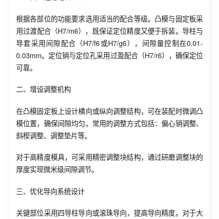
根据各部位的功能要求选用适当的配合等级。凸模与固定板采
用过渡配合（H7/m6），既保证定位精度又便于拆装。导柱与
导套采用间隙配合（H7/f6或H7/g6），间隙量控制在0.01-
0.03mm。定位销与定位孔采用过盈配合（H7/r6），确保定位
可靠。
二、增设调整机构
在凸模固定板上设计横向或纵向调整结构，可在装配时微调凸
模位置，确保间隙均匀。常用的调整方式包括：偏心销调整、
斜楔调整、调整垫片等。
对于高精度模具，可采用精密调整块结构，通过研磨调整块的
厚度实现微米级间隙调节。
三、优化导向系统设计
关键部位采用四导柱导向或滚珠导向，提高导向精度。对于大