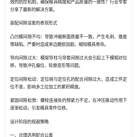
效的防控机制，确保模具精度和产品质量的一致性？行业专家
分享了最新的解决方案。
装配间隙误差的表现形式
凸凹模间隙不均：导致冲裁断面质量不一致，产生毛刺、锥度
等缺陷。严重时造成单边磨损加剧，缩短模具寿命。
导向间隙过大：模架导柱与导套间隙过大会引起上下模相对位
移，导致冲孔偏位、轮廓变形等问题。
定位间隙松动：定位销与定位孔的配合间隙过大，造成工件定
位不准，影响多工位加工的累积精度。
紧固间隙松弛：螺栓连接处的预紧力不足，在冲压振动作用下
逐渐松动，引发模具零件位移。
设计阶段的规避策略
一、合理选用配合公差