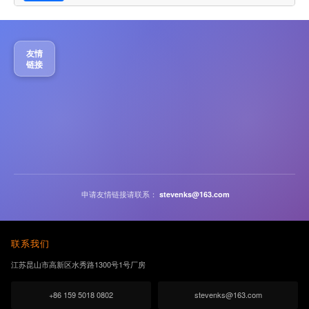
文
章
友情
分
链接
页
申请友情链接请联系：
stevenks@163.com
联系我们
江苏昆山市高新区水秀路1300号1号厂房
+86 159 5018 0802
stevenks@163.com