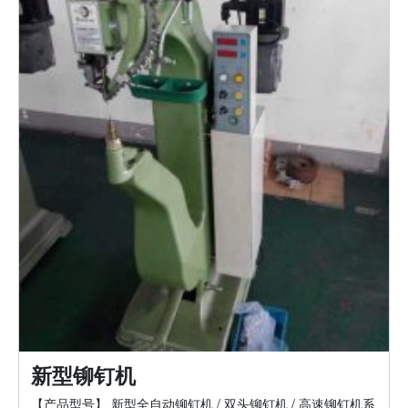
新型铆钉机
【产品型号】 新型全自动铆钉机 / 双头铆钉机 / 高速铆钉机系