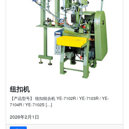
纽扣机
【产品型号】 纽扣组合机 YE-7102R / YE-7103R / YE-
7104R / YE-7102S […]
2026年2月1日