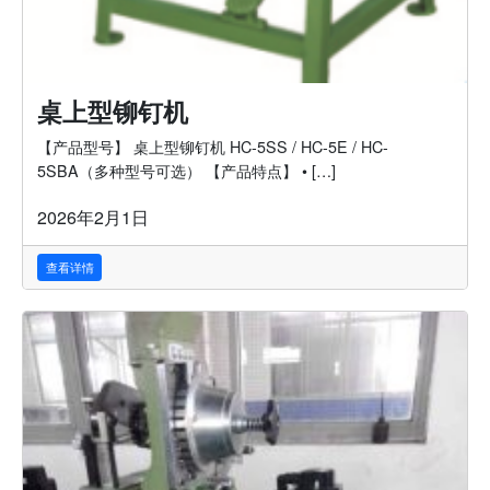
桌上型铆钉机
【产品型号】 桌上型铆钉机 HC-5SS / HC-5E / HC-
5SBA（多种型号可选） 【产品特点】 • […]
2026年2月1日
查看详情